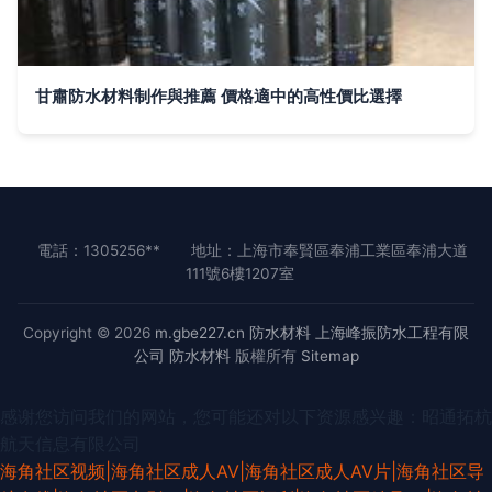
甘肅防水材料制作與推薦 價格適中的高性價比選擇
電話：1305256**
地址：上海市奉賢區奉浦工業區奉浦大道
111號6樓1207室
Copyright © 2026
m.gbe227.cn
防水材料
上海峰振防水工程有限
公司
防水材料
版權所有
Sitemap
感谢您访问我们的网站，您可能还对以下资源感兴趣：昭通拓杭
航天信息有限公司
海角社区视频|海角社区成人AV|海角社区成人AV片|海角社区导