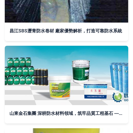
昌江SBS瀝青防水卷材 廠家優勢解析，打造可靠防水系統
山東金石集團 深耕防水材料領域，筑牢品質工程基石 ——在世界工廠網全球企業庫中的實力寫照