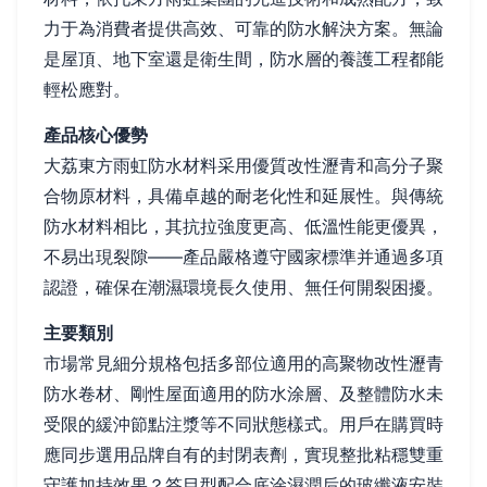
力于為消費者提供高效、可靠的防水解決方案。無論
是屋頂、地下室還是衛生間，防水層的養護工程都能
輕松應對。
產品核心優勢
大荔東方雨虹防水材料采用優質改性瀝青和高分子聚
合物原材料，具備卓越的耐老化性和延展性。與傳統
防水材料相比，其抗拉強度更高、低溫性能更優異，
不易出現裂隙——產品嚴格遵守國家標準并通過多項
認證，確保在潮濕環境長久使用、無任何開裂困擾。
主要類別
市場常見細分規格包括多部位適用的高聚物改性瀝青
防水卷材、剛性屋面適用的防水涂層、及整體防水未
受限的緩沖節點注漿等不同狀態樣式。用戶在購買時
應同步選用品牌自有的封閉表劑，實現整批粘穩雙重
守護加持效果？答目型配合底涂濕潤后的玻纖液安裝