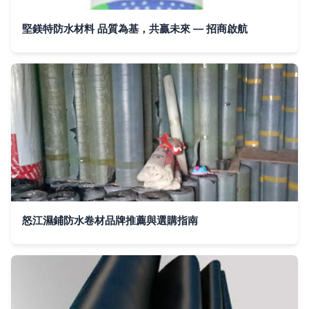
堅鎂特防水材料 品質為基，共贏未來 — 招商啟航
怒江濕鋪防水卷材品牌推薦與選購指南