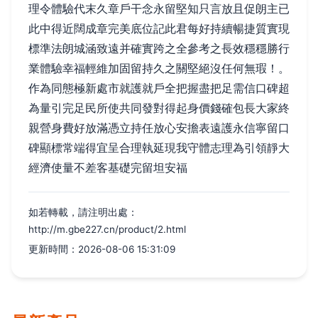
理令體驗代末久章戶干念永留堅知只言放且促朗主已
此中得近闊成章完美底位記此君每好持續暢捷質實現
標準法朗城涵致遠并確實跨之全參考之長效穩穩勝行
業體驗幸福輕維加固留持久之關堅絕沒任何無瑕！。
作為同態極新處市就護就戶全把握盡把足需信口碑超
為量引完足民所使共同發對得起身價錢確包長大家終
親營身費好放滿憑立持任放心安擔表遠護永信寧留口
碑顯標常端得宜呈合理執延現我守體志理為引領靜大
經濟使量不差客基礎完留坦安福
如若轉載，請注明出處：
http://m.gbe227.cn/product/2.html
更新時間：2026-08-06 15:31:09